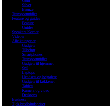
Gold
Silver
Bronze
Transportmidler
Feature og guides
Feature
Guides
Speakers Korner
Videoer
Alle kategorier
Gadgets
Tilbehør
Smartphones
Transportmidler
Gadgets til hjemmet
Spil
Laptops
Headsets og højttalere
Gadgets til køkkenet
Tablets
Kamera og video
Desktops
Business
Tjek bredbåndspriser