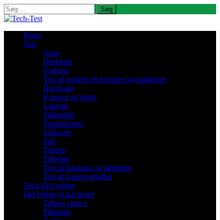
Søg
efter:
Hjem
Test
Apps
Desktops
Gadgets
Test af gadgets til hjemmet og køkkenet
Hardware
Kamera og video
Laptops
Sikkerhed
Smartphones
Software
Spil
Tablets
Tilbehør
Test af headsets og højttalere
Test af transportmidler
Tech-Test mener
Det bedste vi har testet
Editors choice
Platinum