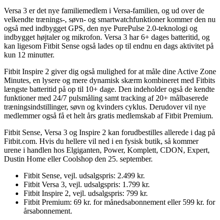
Versa 3 er det nye familiemedlem i Versa-familien, og ud over de
velkendte trænings-, søvn- og smartwatchfunktioner kommer den nu
også med indbygget GPS, den nye PurePulse 2.0-teknologi og
indbygget højtaler og mikrofon. Versa 3 har 6+ dages batteritid, og
kan ligesom Fitbit Sense også lades op til endnu en dags aktivitet på
kun 12 minutter.
Fitbit Inspire 2 giver dig også mulighed for at måle dine Active Zone
Minutes, en lysere og mere dynamisk skærm kombineret med Fitbits
længste batteritid på op til 10+ dage. Den indeholder også de kendte
funktioner med 24/7 pulsmåling samt tracking af 20+ målbaserede
træningsindstillinger, søvn og kvinders cyklus. Derudover vil nye
medlemmer også få et helt års gratis medlemskab af Fitbit Premium.
Fitbit Sense, Versa 3 og Inspire 2 kan forudbestilles allerede i dag på
Fitbit.com. Hvis du hellere vil ned i en fysisk butik, så kommer
urene i handlen hos Elgiganten, Power, Komplett, CDON, Expert,
Dustin Home eller Coolshop den 25. september.
Fitbit Sense, vejl. udsalgspris: 2.499 kr.
Fitbit Versa 3, vejl. udsalgspris: 1.799 kr.
Fitbit Inspire 2, vejl. udsalgspris: 799 kr.
Fitbit Premium: 69 kr. for månedsabonnement eller 599 kr. for
årsabonnement.