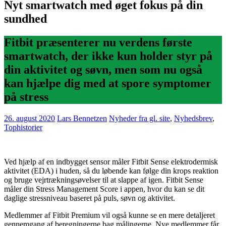
Nyt smartwatch med øget fokus på din
sundhed
Fitbit præsenterer nu verdens første
smartwatch, der ikke kun holder styr på
din aktivitet og søvn, men som nu også
kan hjælpe dig med at spore symptomer
på stress
26. august 2020
Lars Bennetzen
Nyheder fra gl. site
,
Nyhedsbrev
,
Tophistorier
Ved hjælp af en indbygget sensor måler Fitbit Sense elektrodermisk
aktivitet (EDA) i huden, så du løbende kan følge din krops reaktion
og bruge vejrtrækningsøvelser til at slappe af igen. Fitbit Sense
måler din Stress Management Score i appen, hvor du kan se dit
daglige stressniveau baseret på puls, søvn og aktivitet.
Medlemmer af Fitbit Premium vil også kunne se en mere detaljeret
gennemgang af beregningerne bag målingerne. Nye medlemmer får