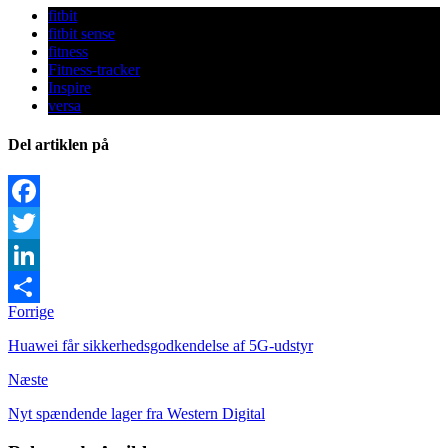
fitbit
fitbit sense
fitness
Fitness-tracker
Inspire
versa
Del artiklen på
Facebook
Twitter
LinkedIn
Forrige
Share
Huawei får sikkerhedsgodkendelse af 5G-udstyr
Næste
Nyt spændende lager fra Western Digital