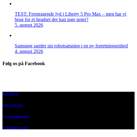
TEST: Fremragende lyd i Liberty 5 Pro Max – men har vi
brug for et headset der kan tage noter?
5. august 2026
Samsung samler sin robotsatsning i en ny forretningsenhed
4. august 2026
Følg os på Facebook
Kontakt os
Om Tech-Test
Vores bedømmelse
Nyhedsbrevsarkiv