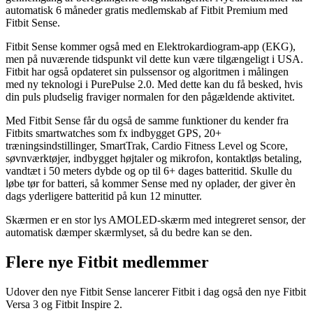
automatisk 6 måneder gratis medlemskab af Fitbit Premium med
Fitbit Sense.
Fitbit Sense kommer også med en Elektrokardiogram-app (EKG),
men på nuværende tidspunkt vil dette kun være tilgængeligt i USA.
Fitbit har også opdateret sin pulssensor og algoritmen i målingen
med ny teknologi i PurePulse 2.0. Med dette kan du få besked, hvis
din puls pludselig fraviger normalen for den pågældende aktivitet.
Med Fitbit Sense får du også de samme funktioner du kender fra
Fitbits smartwatches som fx indbygget GPS, 20+
træningsindstillinger, SmartTrak, Cardio Fitness Level og Score,
søvnværktøjer, indbygget højtaler og mikrofon, kontaktløs betaling,
vandtæt i 50 meters dybde og op til 6+ dages batteritid. Skulle du
løbe tør for batteri, så kommer Sense med ny oplader, der giver èn
dags yderligere batteritid på kun 12 minutter.
Skærmen er en stor lys AMOLED-skærm med integreret sensor, der
automatisk dæmper skærmlyset, så du bedre kan se den.
Flere nye Fitbit medlemmer
Udover den nye Fitbit Sense lancerer Fitbit i dag også den nye Fitbit
Versa 3 og Fitbit Inspire 2.