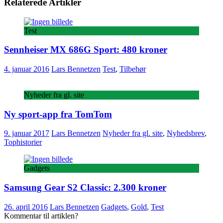
Relaterede Artikler
Test
Sennheiser MX 686G Sport: 480 kroner
4. januar 2016
Lars Bennetzen
Test
,
Tilbehør
Nyheder fra gl. site
Ny sport-app fra TomTom
9. januar 2017
Lars Bennetzen
Nyheder fra gl. site
,
Nyhedsbrev
,
Tophistorier
Gadgets
Samsung Gear S2 Classic: 2.300 kroner
26. april 2016
Lars Bennetzen
Gadgets
,
Gold
,
Test
Kommentar til artiklen?