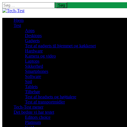
Søg
efter:
Hjem
Test
Apps
Desktops
Gadgets
Test af gadgets til hjemmet og køkkenet
Hardware
Kamera og video
Laptops
Sikkerhed
Smartphones
Software
Spil
Tablets
Tilbehør
Test af headsets og højttalere
Test af transportmidler
Tech-Test mener
Det bedste vi har testet
Editors choice
Platinum