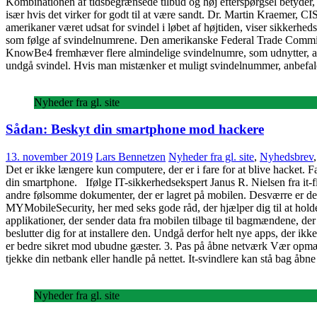
Kombinationen af tidsbegrænsede tilbud og høj efterspørgsel betyder, a
især hvis det virker for godt til at være sandt. Dr. Martin Kraemer, C
amerikaner været udsat for svindel i løbet af højtiden, viser sikke
som følge af svindelnumrene. Den amerikanske Federal Trade Commissi
KnowBe4 fremhæver flere almindelige svindelnumre, som udnytter, at fo
undgå svindel. Hvis man mistænker et muligt svindelnummer, anbefale
Nyheder fra gl. site
Sådan: Beskyt din smartphone mod hackere
13. november 2019
Lars Bennetzen
Nyheder fra gl. site
,
Nyhedsbrev
Det er ikke længere kun computere, der er i fare for at blive hacket. F
din smartphone. Ifølge IT-sikkerhedsekspert Janus R. Nielsen fra it-
andre følsomme dokumenter, der er lagret på mobilen. Desværre er det
MYMobileSecurity, her med seks gode råd, der hjælper dig til at hol
applikationer, der sender data fra mobilen tilbage til bagmændene, der 
beslutter dig for at installere den. Undgå derfor helt nye apps, der
er bedre sikret mod ubudne gæster. 3. Pas på åbne netværk Vær opmær
tjekke din netbank eller handle på nettet. It-svindlere kan stå bag åbn
Nyheder fra gl. site