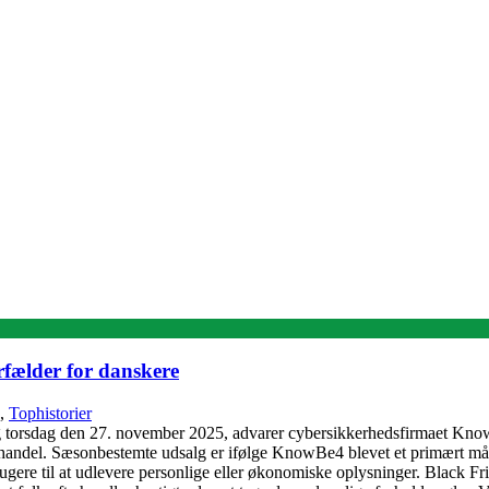
rfælder for danskere
,
Tophistorier
torsdag den 27. november 2025, advarer cybersikkerhedsfirmaet KnowB
nehandel. Sæsonbestemte udsalg er ifølge KnowBe4 blevet et primært mål
brugere til at udlevere personlige eller økonomiske oplysninger. Black 