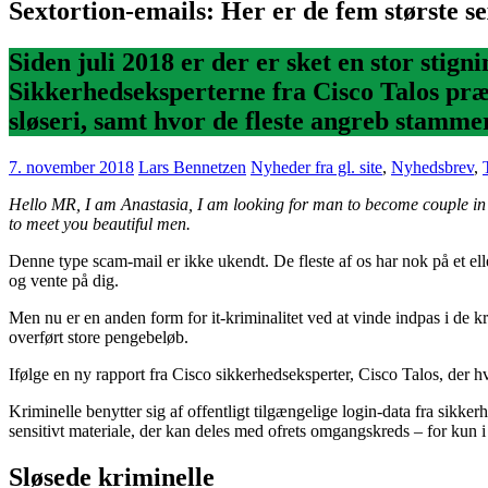
Sextortion-emails: Her er de fem største s
Siden juli 2018 er der er sket en stor stig
Sikkerhedseksperterne fra Cisco Talos præ
sløseri, samt hvor de fleste angreb stamme
7. november 2018
Lars Bennetzen
Nyheder fra gl. site
,
Nyhedsbrev
,
Hello MR, I am Anastasia, I am looking for man to become couple in t
to meet you beautiful men.
Denne type scam-mail er ikke ukendt. De fleste af os har nok på et el
og vente på dig.
Men nu er en anden form for it-kriminalitet ved at vinde indpas i de k
overført store pengebeløb.
Ifølge en ny rapport fra Cisco sikkerhedseksperter, Cisco Talos, der h
Kriminelle benytter sig af offentligt tilgængelige login-data fra sikk
sensitivt materiale, der kan deles med ofrets omgangskreds – for kun i 
Sløsede kriminelle