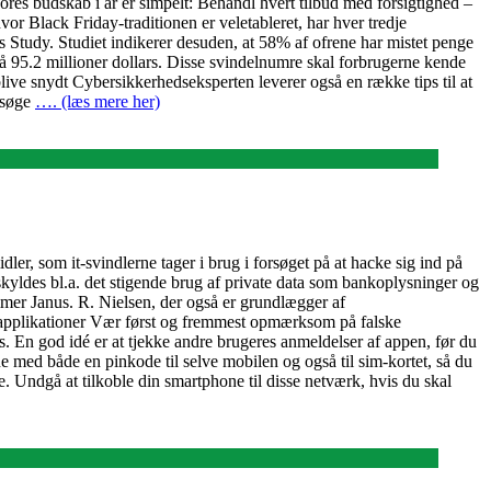
ores budskab i år er simpelt: Behandl hvert tilbud med forsigtighed –
or Black Friday-traditionen er veletableret, har hver tredje
Study. Studiet indikerer desuden, at 58% af ofrene har mistet penge
 95.2 millioner dollars. Disse svindelnumre skal forbrugerne kende
ive snydt Cybersikkerhedseksperten leverer også en række tips til at
rsøge
…. (læs mere her)
ler, som it-svindlerne tager i brug i forsøget på at hacke sig ind på
yldes bl.a. det stigende brug af private data som bankoplysninger og
mmer Janus. R. Nielsen, der også er grundlægger af
e applikationer Vær først og fremmest opmærksom på falske
ps. En god idé er at tjekke andre brugeres anmeldelser af appen, før du
med både en pinkode til selve mobilen og også til sim-kortet, så du
Undgå at tilkoble din smartphone til disse netværk, hvis du skal