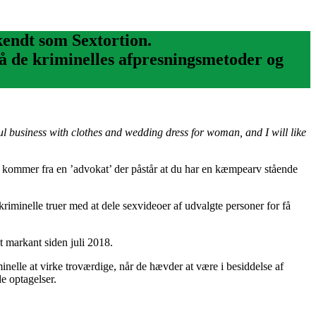
 kendt som Sextortion.
på de kriminelles afpresningsmetoder og
l business with clothes and wedding dress for woman, and I will like
er kommer fra en ’advokat’ der påstår at du har en kæmpearv stående
riminelle truer med at dele sexvideoer af udvalgte personer for få
t markant siden juli 2018.
inelle at virke troværdige, når de hævder at være i besiddelse af
e optagelser.