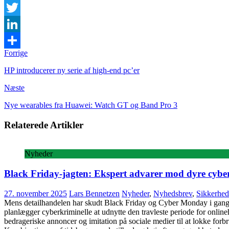
Facebook
Twitter
LinkedIn
Forrige
Share
HP introducerer ny serie af high-end pc’er
Næste
Nye wearables fra Huawei: Watch GT og Band Pro 3
Relaterede Artikler
Nyheder
Black Friday-jagten: Ekspert advarer mod dyre cybe
27. november 2025
Lars Bennetzen
Nyheder
,
Nyhedsbrev
,
Sikkerhed
Mens detailhandelen har skudt Black Friday og Cyber Monday i gang 
planlægger cyberkriminelle at udnytte den travleste periode for onli
bedrageriske annoncer og imitation på sociale medier til at lokke for