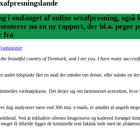
exafpresningslande
ning i omfanget af online sexafpresning, også
senterer nu en ny rapport, der bl.a. peger 
r fra
Tophistorier
he beautiful country of Denmark, and I see you. I have many successfu
ler andet tidspunkt fået en mail der minder om denne, eller måske en d
riminelles værktøjskasse. Det drejer sig om fænomenet sextortion, hvor k
ver dag analyserer mere end 300 mia. e-mails, er antallet af angreb stege
erhedsbrud. Ved at inkludere ofrenes brugernavn og kodeord forsøger krim
meget få tilfælde ligger de kriminelle rent faktisk inde med de afslørend