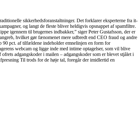
ditionelle sikkerhedsforanstaltninger. Det forklarer eksperterne fra it-
ampagner, og langt de fleste bliver heldigvis opsnappet af spamfiltre.
slippe igennem til brugernes indbakker,” siger Peter Gustafsson, der er
ng’-angreb, hvilket gør fænomenet mere udbredt end CEO fraud og andre
 90 pct. af tilfældene indeholder emnelinjen en form for
tagerens webcam og ligge inde med intime optagelser, som vil blive
f ofrets adgangskoder i mailen – adgangskoder som er blevet stjålet i
esning Til trods for de høje tal, foregår der imidlertid en