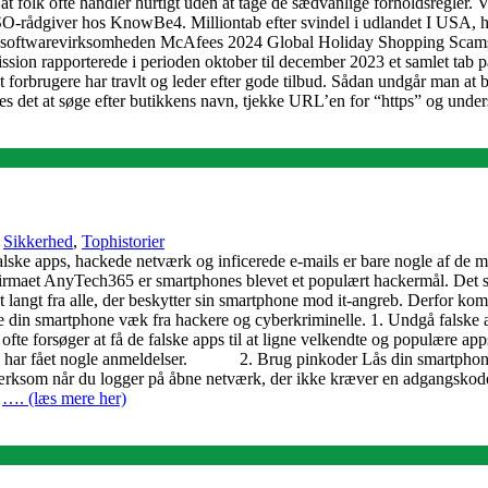
t folk ofte handler hurtigt uden at tage de sædvanlige forholdsregler. V
ISO-rådgiver hos KnowBe4. Milliontab efter svindel i udlandet I USA, hv
rhedssoftwarevirksomheden McAfees 2024 Global Holiday Shopping Scams 
on rapporterede i perioden oktober til december 2023 et samlet tab på
rbrugere har travlt og leder efter gode tilbud. Sådan undgår man at bl
s det at søge efter butikkens navn, tjekke URL’en for “https” og unde
,
Sikkerhed
,
Tophistorier
alske apps, hackede netværk og inficerede e-mails er bare nogle af de mid
firmaet AnyTech365 er smartphones blevet et populært hackermål. Det sk
 langt fra alle, der beskytter sin smartphone mod it-angreb. Derfor ko
de din smartphone væk fra hackere og cyberkriminelle. 1. Undgå falsk
ofte forsøger at få de falske apps til at ligne velkendte og populære ap
 ikke har fået nogle anmeldelser. 2. Brug pinkoder Lås din smartphone 
ksom når du logger på åbne netværk, der ikke kræver en adgangskode. 
e
…. (læs mere her)