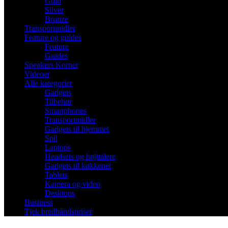
Gold
Silver
Bronze
Transportmidler
Feature og guides
Feature
Guides
Speakers Korner
Videoer
Alle kategorier
Gadgets
Tilbehør
Smartphones
Transportmidler
Gadgets til hjemmet
Spil
Laptops
Headsets og højttalere
Gadgets til køkkenet
Tablets
Kamera og video
Desktops
Business
Tjek bredbåndspriser