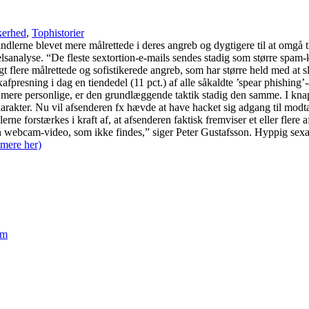
kerhed
,
Tophistorier
dlerne blevet mere målrettede i deres angreb og dygtigere til at omgå tra
sanalyse. “De fleste sextortion-e-mails sendes stadig som større spam-k
gt flere målrettede og sofistikerede angreb, som har større held med at 
afpresning i dag en tiendedel (11 pct.) af alle såkaldte ’spear phishi
 mere personlige, er den grundlæggende taktik stadig den samme. I knap
karakter. Nu vil afsenderen fx hævde at have hacket sig adgang til mod
e forstærkes i kraft af, at afsenderen faktisk fremviser et eller flere a
 webcam-video, som ikke findes,” siger Peter Gustafsson. Hyppig sexafpr
mere her)
em