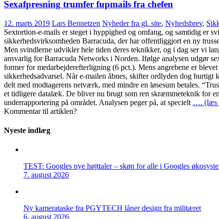
Sexafpresning trumfer fupmails fra chefen
12. marts 2019
Lars Bennetzen
Nyheder fra gl. site
,
Nyhedsbrev
,
Sik
Sextortion-e-mails er steget i hyppighed og omfang, og samtidig er svin
sikkerhedsvirksomheden Barracuda, der har offentliggjort en ny trussel
Men svindlerne udvikler hele tiden deres teknikker, og i dag ser vi lan
ansvarlig for Barracuda Networks i Norden. Ifølge analysen udgør sex
former for medarbejderefterligning (6 pct.). Mens angrebene er blevet
sikkerhedsadvarsel. Når e-mailen åbnes, skifter ordlyden dog hurtigt 
delt med modtagerens netværk, med mindre en løsesum betales. “Truslern
et tidligere datalæk. De bliver nu brugt som ren skræmmeteknik for en
underrapportering på området. Analysen peger på, at specielt
…. (læs 
Kommentar til artiklen?
Nyeste indlæg
TEST: Googles nye højttaler – skøn for alle i Googles økosyst
7. august 2026
Ny kamerataske fra PGYTECH låner design fra militæret
6. august 2026