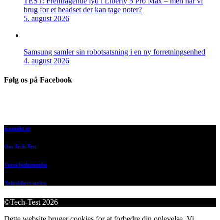
TEST: Fremragende lyd i Liberty 5 Pro Max – men har vi
brug for et headset der kan tage noter?
5. august 2026
Samsung samler sin robotsatsning i en ny forretningsenhed
4. august 2026
Følg os på Facebook
Kontakt os
Om Tech-Test
Vores bedømmelse
Nyhedsbrevsarkiv
©Tech-Test 2026
Dette website bruger cookies for at forbedre din oplevelse. Vi