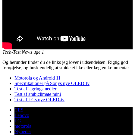
Tech-Test News uge 1
Og herunder finder du de links jeg lover i udsendelsen. Rigtig god
fornøjelse, og husk endelig at smide et like eller læg en kommentar.
Motorola og Android 11
Specifikationer på Sonys nye OLED-tv
Test af lagringsmedier
Test af ambiclimate mini
Test af LGs nye OLED-tv
CES
Lenovo
LG
motorola
Nyheder