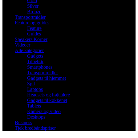
Gold
Silver
Bronze
Transportmidler
Feature og guides
Feature
Guides
Speakers Korner
Videoer
Alle kategorier
Gadgets
Tilbehør
Smartphones
Transportmidler
Gadgets til hjemmet
Spil
Laptops
Headsets og højttalere
Gadgets til køkkenet
Tablets
Kamera og video
Desktops
Business
Tjek bredbåndspriser