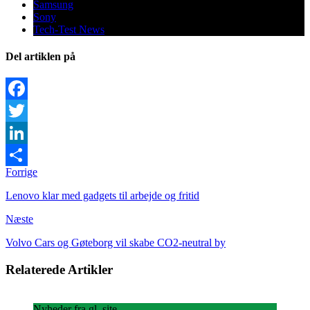
Samsung
Sony
Tech-Test News
Del artiklen på
Facebook
Twitter
LinkedIn
Forrige
Share
Lenovo klar med gadgets til arbejde og fritid
Næste
Volvo Cars og Gøteborg vil skabe CO2-neutral by
Relaterede Artikler
Nyheder fra gl. site