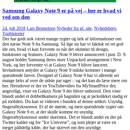
Samsung Galaxy Note 9 er på vej – her er hvad vi
ved om den
24. juli 2018
Lars Bennetzen
Nyheder fra gl. site
,
Nyhedsbrev
,
Tophistorier
Der har godt nok været mange rygter og læk af informationer om
den næste Note 9 fra Samsung. Så lige nu har vi faktisk en ret god
ide om, hvad vi kan forvente os når det okmmer til design,
funktioner og features. Galaxy Note 9 bliver annonceret i juni. D. 9.
august holder Samsung deres store Unpacked arrangement i New
York, og her forventer vi at Galaxy Note 9 bliver lanceret.
Invitationen antyder at Galaxy Note 9 måske kommer i mange
spændende farver. Designet af Galaxy Note 9 har vi allerede set
mange læks af over de sidste par uger – og det kan du læse mere om
her. Herudover er der en YouTubevideo fra MySmartPrice der,
angiveligt, viser en Galaxy Note 9 der bliver unboxed. Den viser
blandt andet et dobbeltkamera på bagsiden og at jackstikket stadig er
på mobilen. Du kan se videoen i bunden af denne artikel. Usynlig
fingeraftrykssensor. Et af de største, og mest spændende rygter om
Galaxy Note 9 er, at der skulle komme en usynlig
fingeraftrykssensor under skærmen. Det er blandt andet en der på
Twitter kalder sig for ”Ice Universe”, og som plejer at være en
meget pålidelig kilde, der har skrevet om den usynlige