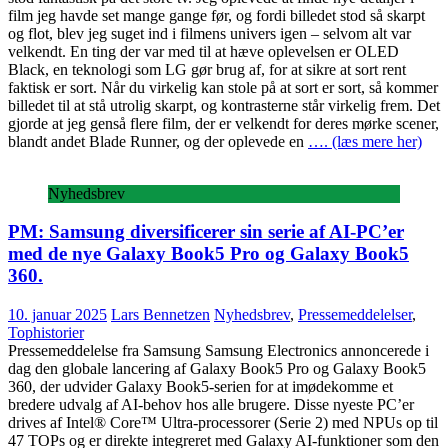
film jeg havde set mange gange før, og fordi billedet stod så skarpt
og flot, blev jeg suget ind i filmens univers igen – selvom alt var
velkendt. En ting der var med til at hæve oplevelsen er OLED
Black, en teknologi som LG gør brug af, for at sikre at sort rent
faktisk er sort. Når du virkelig kan stole på at sort er sort, så kommer
billedet til at stå utrolig skarpt, og kontrasterne står virkelig frem. Det
gjorde at jeg genså flere film, der er velkendt for deres mørke scener,
blandt andet Blade Runner, og der oplevede en
…. (læs mere her)
Nyhedsbrev
PM: Samsung diversificerer sin serie af AI-PC’er
med de nye Galaxy Book5 Pro og Galaxy Book5
360.
10. januar 2025
Lars Bennetzen
Nyhedsbrev
,
Pressemeddelelser
,
Tophistorier
Pressemeddelelse fra Samsung Samsung Electronics annoncerede i
dag den globale lancering af Galaxy Book5 Pro og Galaxy Book5
360, der udvider Galaxy Book5-serien for at imødekomme et
bredere udvalg af AI-behov hos alle brugere. Disse nyeste PC’er
drives af Intel® Core™ Ultra-processorer (Serie 2) med NPUs op til
47 TOPs og er direkte integreret med Galaxy AI-funktioner som den