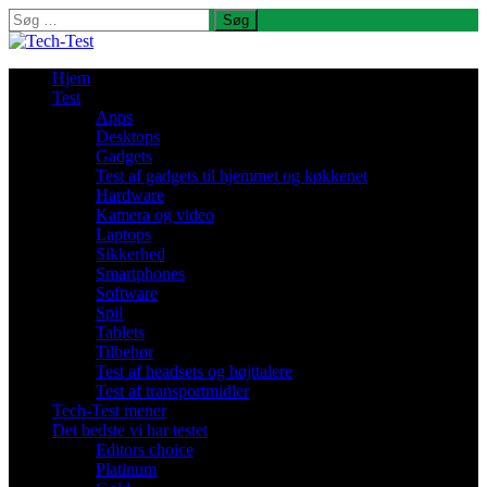
Søg
efter:
Hjem
Test
Apps
Desktops
Gadgets
Test af gadgets til hjemmet og køkkenet
Hardware
Kamera og video
Laptops
Sikkerhed
Smartphones
Software
Spil
Tablets
Tilbehør
Test af headsets og højttalere
Test af transportmidler
Tech-Test mener
Det bedste vi har testet
Editors choice
Platinum