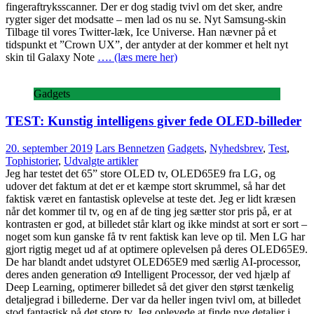
fingeraftryksscanner. Der er dog stadig tvivl om det sker, andre
rygter siger det modsatte – men lad os nu se. Nyt Samsung-skin
Tilbage til vores Twitter-læk, Ice Universe. Han nævner på et
tidspunkt et ”Crown UX”, der antyder at der kommer et helt nyt
skin til Galaxy Note
…. (læs mere her)
Gadgets
TEST: Kunstig intelligens giver fede OLED-billeder
20. september 2019
Lars Bennetzen
Gadgets
,
Nyhedsbrev
,
Test
,
Tophistorier
,
Udvalgte artikler
Jeg har testet det 65” store OLED tv, OLED65E9 fra LG, og
udover det faktum at det er et kæmpe stort skrummel, så har det
faktisk været en fantastisk oplevelse at teste det. Jeg er lidt kræsen
når det kommer til tv, og en af de ting jeg sætter stor pris på, er at
kontrasten er god, at billedet står klart og ikke mindst at sort er sort –
noget som kun ganske få tv rent faktisk kan leve op til. Men LG har
gjort rigtig meget ud af at optimere oplevelsen på deres OLED65E9.
De har blandt andet udstyret OLED65E9 med særlig AI-processor,
deres anden generation α9 Intelligent Processor, der ved hjælp af
Deep Learning, optimerer billedet så det giver den størst tænkelig
detaljegrad i billederne. Der var da heller ingen tvivl om, at billedet
stod fantastisk på det store tv. Jeg oplevede at finde nye detaljer i