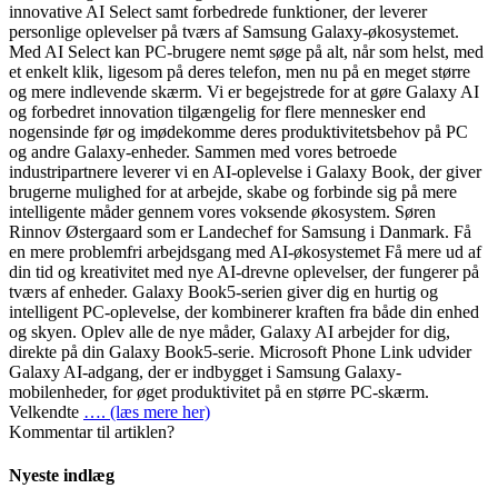
innovative AI Select samt forbedrede funktioner, der leverer
personlige oplevelser på tværs af Samsung Galaxy-økosystemet.
Med AI Select kan PC-brugere nemt søge på alt, når som helst, med
et enkelt klik, ligesom på deres telefon, men nu på en meget større
og mere indlevende skærm. Vi er begejstrede for at gøre Galaxy AI
og forbedret innovation tilgængelig for flere mennesker end
nogensinde før og imødekomme deres produktivitetsbehov på PC
og andre Galaxy-enheder. Sammen med vores betroede
industripartnere leverer vi en AI-oplevelse i Galaxy Book, der giver
brugerne mulighed for at arbejde, skabe og forbinde sig på mere
intelligente måder gennem vores voksende økosystem. Søren
Rinnov Østergaard som er Landechef for Samsung i Danmark. Få
en mere problemfri arbejdsgang med AI-økosystemet Få mere ud af
din tid og kreativitet med nye AI-drevne oplevelser, der fungerer på
tværs af enheder. Galaxy Book5-serien giver dig en hurtig og
intelligent PC-oplevelse, der kombinerer kraften fra både din enhed
og skyen. Oplev alle de nye måder, Galaxy AI arbejder for dig,
direkte på din Galaxy Book5-serie. Microsoft Phone Link udvider
Galaxy AI-adgang, der er indbygget i Samsung Galaxy-
mobilenheder, for øget produktivitet på en større PC-skærm.
Velkendte
…. (læs mere her)
Kommentar til artiklen?
Nyeste indlæg