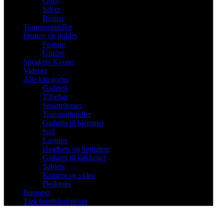
Gold
Silver
Bronze
Transportmidler
Feature og guides
Feature
Guides
Speakers Korner
Videoer
Alle kategorier
Gadgets
Tilbehør
Smartphones
Transportmidler
Gadgets til hjemmet
Spil
Laptops
Headsets og højttalere
Gadgets til køkkenet
Tablets
Kamera og video
Desktops
Business
Tjek bredbåndspriser