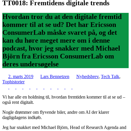
TT0018: Fremtidens digitale trends
Hvordan tror du at den digitale fremtid
kommer til at se ud? Det har Ericsson
ConsumerLab måske svaret på, og det
kan du høre meget mere om i denne
podcast, hvor jeg snakker med Michael
Björn fra Ericsson ConsumerLab om
deres undersøgelse
2. marts 2019
Lars Bennetzen
Nyhedsbrev
,
Tech Talk
,
Tophistorier
Vi har alle en holdning til, hvordan fremtiden kommer til at se ud –
også rent digitalt.
Nogle drømmer om flyvende biler, andre om AI der klarer
dagligdagens indkøb.
Jeg har snakket med Michael Björn, Head of Research Agenda and