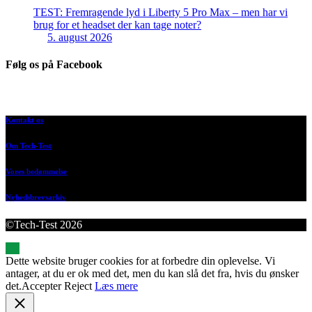
TEST: Fremragende lyd i Liberty 5 Pro Max – men har vi
brug for et headset der kan tage noter?
5. august 2026
Følg os på Facebook
Kontakt os
Om Tech-Test
Vores bedømmelse
Nyhedsbrevsarkiv
©Tech-Test 2026
Dette website bruger cookies for at forbedre din oplevelse. Vi
antager, at du er ok med det, men du kan slå det fra, hvis du ønsker
det.
Accepter
Reject
Læs mere