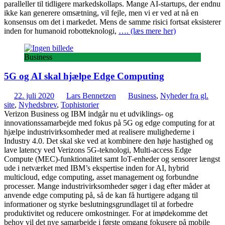
paralleller til tidligere markedskollaps. Mange AI-startups, der endnu
ikke kan generere omsætning, vil fejle, men vi er ved at nå en
konsensus om det i markedet. Mens de samme risici fortsat eksisterer
inden for humanoid robotteknologi,
…. (læs mere her)
Business
5G og AI skal hjælpe Edge Computing
22. juli 2020
Lars Bennetzen
Business
,
Nyheder fra gl.
site
,
Nyhedsbrev
,
Tophistorier
Verizon Business og IBM indgår nu et udviklings- og
innovationssamarbejde med fokus på 5G og edge computing for at
hjælpe industrivirksomheder med at realisere mulighederne i
Industry 4.0. Det skal ske ved at kombinere den høje hastighed og
lave latency ved Verizons 5G-teknologi, Multi-access Edge
Compute (MEC)-funktionalitet samt IoT-enheder og sensorer længst
ude i netværket med IBM’s ekspertise inden for AI, hybrid
multicloud, edge computing, asset management og forbundne
processer. Mange industrivirksomheder søger i dag efter måder at
anvende edge computing på, så de kan få hurtigere adgang til
informationer og styrke beslutningsgrundlaget til at forbedre
produktivitet og reducere omkostninger. For at imødekomme det
behov vil det nye samarbejde i første omgang fokusere på mobile