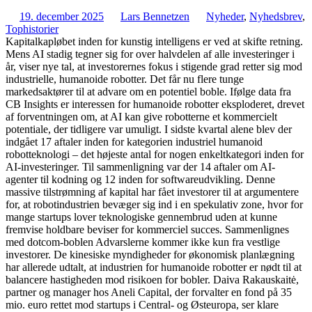
19. december 2025
Lars Bennetzen
Nyheder
,
Nyhedsbrev
,
Tophistorier
Kapitalkapløbet inden for kunstig intelligens er ved at skifte retning.
Mens AI stadig tegner sig for over halvdelen af alle investeringer i
år, viser nye tal, at investorernes fokus i stigende grad retter sig mod
industrielle, humanoide robotter. Det får nu flere tunge
markedsaktører til at advare om en potentiel boble. Ifølge data fra
CB Insights er interessen for humanoide robotter eksploderet, drevet
af forventningen om, at AI kan give robotterne et kommercielt
potentiale, der tidligere var umuligt. I sidste kvartal alene blev der
indgået 17 aftaler inden for kategorien industriel humanoid
robotteknologi – det højeste antal for nogen enkeltkategori inden for
AI-investeringer. Til sammenligning var der 14 aftaler om AI-
agenter til kodning og 12 inden for softwareudvikling. Denne
massive tilstrømning af kapital har fået investorer til at argumentere
for, at robotindustrien bevæger sig ind i en spekulativ zone, hvor for
mange startups lover teknologiske gennembrud uden at kunne
fremvise holdbare beviser for kommerciel succes. Sammenlignes
med dotcom-boblen Advarslerne kommer ikke kun fra vestlige
investorer. De kinesiske myndigheder for økonomisk planlægning
har allerede udtalt, at industrien for humanoide robotter er nødt til at
balancere hastigheden mod risikoen for bobler. Daiva Rakauskaitė,
partner og manager hos Aneli Capital, der forvalter en fond på 35
mio. euro rettet mod startups i Central- og Østeuropa, ser klare