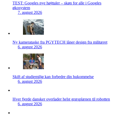
TEST: Googles nye højttaler – skøn for alle i Googles
økosystem
7. august 2026
Ny kamerataske fra PGYTECH låner design fra militæret
6. august 2026
Skift af studiemiljø kan forbedre din hukommelse
6. august 2026
Hver fjerde dansker overlader helst græsplænen til robotten
6. august 2026