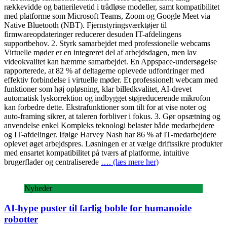
rækkevidde og batterilevetid i trådløse modeller, samt kompatibilitet
med platforme som Microsoft Teams, Zoom og Google Meet via
Native Bluetooth (NBT). Fjernstyringsværktøjer til
firmwareopdateringer reducerer desuden IT-afdelingens
supportbehov. 2. Styrk samarbejdet med professionelle webcams
Virtuelle møder er en integreret del af arbejdsdagen, men lav
videokvalitet kan hæmme samarbejdet. En Appspace-undersøgelse
rapporterede, at 82 % af deltagerne oplevede udfordringer med
effektiv forbindelse i virtuelle møder. Et professionelt webcam med
funktioner som høj opløsning, klar billedkvalitet, AI-drevet
automatisk lyskorrektion og indbygget støjreducerende mikrofon
kan forbedre dette. Ekstrafunktioner som tilt for at vise noter og
auto-framing sikrer, at taleren forbliver i fokus. 3. Gør opsætning og
anvendelse enkel Kompleks teknologi belaster både medarbejdere
og IT-afdelinger. Ifølge Harvey Nash har 86 % af IT-medarbejdere
oplevet øget arbejdspres. Løsningen er at vælge driftssikre produkter
med ensartet kompatibilitet på tværs af platforme, intuitive
brugerflader og centraliserede
…. (læs mere her)
Nyheder
AI-hype puster til farlig boble for humanoide
robotter