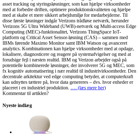
asset tracking og styringsløsninger, som kan hjælpe virksomheder
med at forbedre driften, optimere produktionskvaliteten og hjælpe
med at skabe et mere sikkert arbejdsmiljø for medarbejderne. Til
disse første løsninger indgår Verizons trådløse netværk, herunder
Verizons 5G Ultra Wideband (UWB)-netværk og Multi-access Edge
Computing (MEC)-funktionalitet, Verizons ThingSpace IoT-
platform og Critical Asset Sensor-løsning (CAS) – sammen med
IBMs førende Maximo Monitor samt IBM Watson og avanceret
analytics. Kombinationen kan hjælpe virksomheder med at opdage,
lokalisere, diagnosticere og reagere på systemafvigelser og med at
forudsige fejl i næsten realtid. IBM og Verizon arbejder også på
potentielle kombinerede løsninger, der involverer 5G og MEC, som
fx kognitiv automatisering i nær realtid til industrivirksomheder. Den
decentrale arkitektur ved edge computing betyder, at computerkraft
kan udnyttes tættere på, hvor data genereres – dvs. hvor enheder er
placeret i en industriel produktion.
…. (læs mere her)
Kommentar til artiklen?
Nyeste indlæg