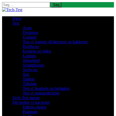
Søg
efter:
Hjem
Test
Apps
Desktops
Gadgets
Test af gadgets til hjemmet og køkkenet
Hardware
Kamera og video
Laptops
Sikkerhed
Smartphones
Software
Spil
Tablets
Tilbehør
Test af headsets og højttalere
Test af transportmidler
Tech-Test mener
Det bedste vi har testet
Editors choice
Platinum