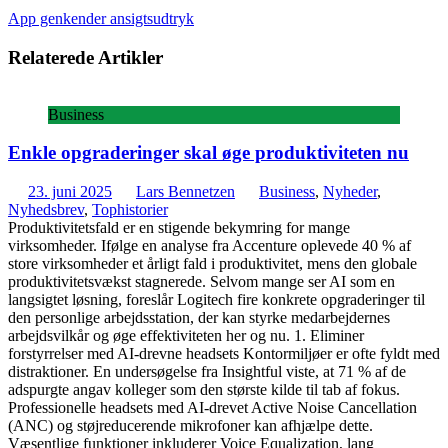
App genkender ansigtsudtryk
Relaterede Artikler
Business
Enkle opgraderinger skal øge produktiviteten nu
23. juni 2025
Lars Bennetzen
Business
,
Nyheder
,
Nyhedsbrev
,
Tophistorier
Produktivitetsfald er en stigende bekymring for mange
virksomheder. Ifølge en analyse fra Accenture oplevede 40 % af
store virksomheder et årligt fald i produktivitet, mens den globale
produktivitetsvækst stagnerede. Selvom mange ser AI som en
langsigtet løsning, foreslår Logitech fire konkrete opgraderinger til
den personlige arbejdsstation, der kan styrke medarbejdernes
arbejdsvilkår og øge effektiviteten her og nu. 1. Eliminer
forstyrrelser med AI-drevne headsets Kontormiljøer er ofte fyldt med
distraktioner. En undersøgelse fra Insightful viste, at 71 % af de
adspurgte angav kolleger som den største kilde til tab af fokus.
Professionelle headsets med AI-drevet Active Noise Cancellation
(ANC) og støjreducerende mikrofoner kan afhjælpe dette.
Væsentlige funktioner inkluderer Voice Equalization, lang