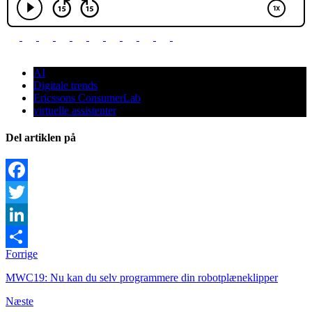
AI
Digitale trends
Ericssons ConsumerLab
virtuelle assistenter
Del artiklen på
Facebook
Twitter
LinkedIn
Forrige
Share
MWC19: Nu kan du selv programmere din robotplæneklipper
Næste