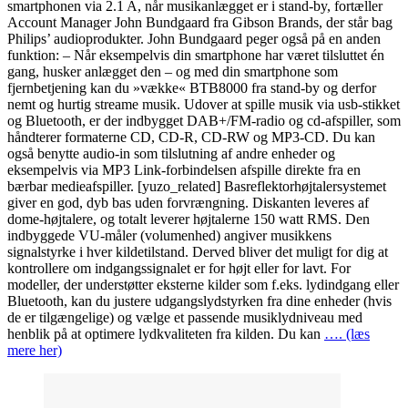
smartphonen via 2.1 A, når musikanlægget er i stand-by, fortæller
Account Manager John Bundgaard fra Gibson Brands, der står bag
Philips’ audioprodukter. John Bundgaard peger også på en anden
funktion: – Når eksempelvis din smartphone har været tilsluttet én
gang, husker anlægget den – og med din smartphone som
fjernbetjening kan du »vække« BTB8000 fra stand-by og derfor
nemt og hurtig streame musik. Udover at spille musik via usb-stikket
og Bluetooth, er der indbygget DAB+/FM-radio og cd-afspiller, som
håndterer formaterne CD, CD-R, CD-RW og MP3-CD. Du kan
også benytte audio-in som tilslutning af andre enheder og
eksempelvis via MP3 Link-forbindelsen afspille direkte fra en
bærbar medieafspiller. [yuzo_related] Basreflektorhøjtalersystemet
giver en god, dyb bas uden forvrængning. Diskanten leveres af
dome-højtalere, og totalt leverer højtalerne 150 watt RMS. Den
indbyggede VU-måler (volumenhed) angiver musikkens
signalstyrke i hver kildetilstand. Derved bliver det muligt for dig at
kontrollere om indgangssignalet er for højt eller for lavt. For
modeller, der understøtter eksterne kilder som f.eks. lydindgang eller
Bluetooth, kan du justere udgangslydstyrken fra dine enheder (hvis
de er tilgængelige) og vælge et passende musiklydniveau med
henblik på at optimere lydkvaliteten fra kilden. Du kan
…. (læs
mere her)