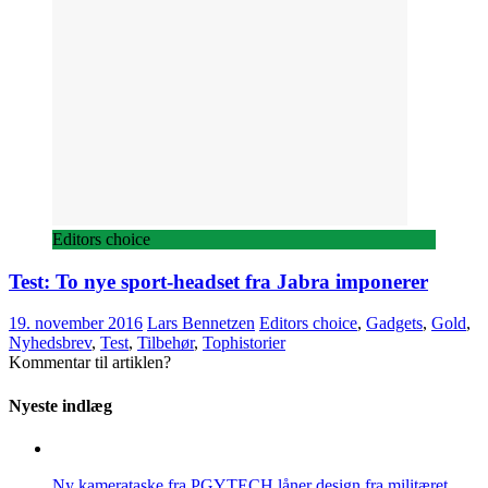
Editors choice
Test: To nye sport-headset fra Jabra imponerer
19. november 2016
Lars Bennetzen
Editors choice
,
Gadgets
,
Gold
,
Nyhedsbrev
,
Test
,
Tilbehør
,
Tophistorier
Kommentar til artiklen?
Nyeste indlæg
Ny kamerataske fra PGYTECH låner design fra militæret