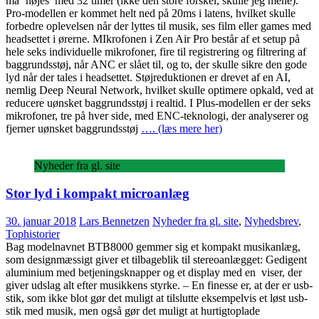
må ‘nøjes’ med 32 timer (ikke den store forskel, skulle jeg mene).
Pro-modellen er kommet helt ned på 20ms i latens, hvilket skulle
forbedre oplevelsen når der lyttes til musik, ses film eller games med
headsettet i ørerne. MIkrofonen i Zen Air Pro består af et setup på
hele seks individuelle mikrofoner, fire til registrering og filtrering af
baggrundsstøj, når ANC er slået til, og to, der skulle sikre den gode
lyd når der tales i headsettet. Støjreduktionen er drevet af en AI,
nemlig Deep Neural Network, hvilket skulle optimere opkald, ved at
reducere uønsket baggrundsstøj i realtid. I Plus-modellen er der seks
mikrofoner, tre på hver side, med ENC-teknologi, der analyserer og
fjerner uønsket baggrundsstøj
…. (læs mere her)
Nyheder fra gl. site
Stor lyd i kompakt microanlæg
30. januar 2018
Lars Bennetzen
Nyheder fra gl. site
,
Nyhedsbrev
,
Tophistorier
Bag modelnavnet BTB8000 gemmer sig et kompakt musikanlæg,
som designmæssigt giver et tilbageblik til stereoanlægget: Gedigent
aluminium med betjeningsknapper og et display med en viser, der
giver udslag alt efter musikkens styrke. – En finesse er, at der er usb-
stik, som ikke blot gør det muligt at tilslutte eksempelvis et løst usb-
stik med musik, men også gør det muligt at hurtigtoplade