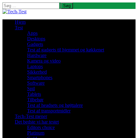
Søg
efter:
Hjem
Test
Apps
Desktops
Gadgets
Test af gadgets til hjemmet og køkkenet
Hardware
Kamera og video
Laptops
Sikkerhed
Smartphones
Software
Spil
Tablets
Tilbehør
Test af headsets og højttalere
Test af transportmidler
Tech-Test mener
Det bedste vi har testet
Editors choice
Platinum