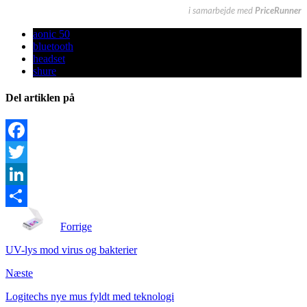
i samarbejde med
PriceRunner
aonic 50
bluetooth
headset
shure
Del artiklen på
Facebook
Twitter
LinkedIn
Share
Forrige
UV-lys mod virus og bakterier
Næste
Logitechs nye mus fyldt med teknologi