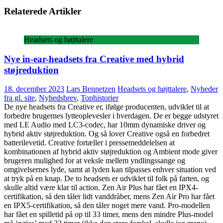
Relaterede Artikler
Headsets og højttalere
Nye in-ear-headsets fra Creative med hybrid
støjreduktion
18. december 2023
Lars Bennetzen
Headsets og højttalere
,
Nyheder
fra gl. site
,
Nyhedsbrev
,
Tophistorier
De nye headsets fra Creative er, ifølge producenten, udviklet til at
forbedre brugernes lytteoplevesler i hverdagen. De er begge udstyret
med LE Audio med LC3-codec, har 10mm dynamiske driver og
hybrid aktiv støjreduktion. Og så lover Creative også en forbedret
batterilevetid. Creative fortæller i pressemeddelelsen at
kombinationen af hybrid aktiv støjreduktion og Ambient mode giver
brugeren mulighed for at veksle mellem yndlingssange og
omgivelsernes lyde, samt at lyden kan tilpasses enhver situation ved
at tryk på en knap. De to headsets er udviklet til folk på farten, og
skulle altid være klar til action. Zen Air Plus har fået en IPX4-
certifikation, så den tåler lidt vanddråber, mens Zen Air Pro har fået
en IPX5-certifikation, så den tåler noget mere vand. Pro-modellen
har fået en spilletid på op til 33 timer, mens den mindre Plus-model