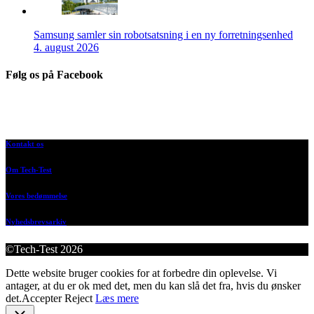
Samsung samler sin robotsatsning i en ny forretningsenhed
4. august 2026
Følg os på Facebook
Kontakt os
Om Tech-Test
Vores bedømmelse
Nyhedsbrevsarkiv
©Tech-Test 2026
Dette website bruger cookies for at forbedre din oplevelse. Vi
antager, at du er ok med det, men du kan slå det fra, hvis du ønsker
det.
Accepter
Reject
Læs mere