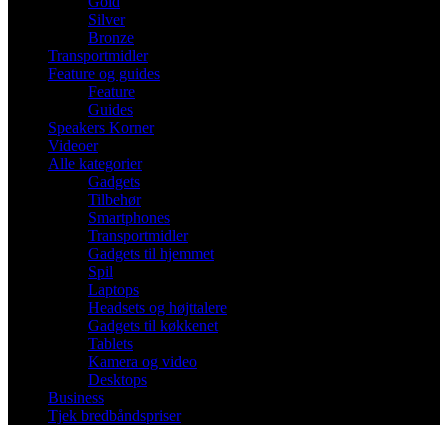
Gold
Silver
Bronze
Transportmidler
Feature og guides
Feature
Guides
Speakers Korner
Videoer
Alle kategorier
Gadgets
Tilbehør
Smartphones
Transportmidler
Gadgets til hjemmet
Spil
Laptops
Headsets og højttalere
Gadgets til køkkenet
Tablets
Kamera og video
Desktops
Business
Tjek bredbåndspriser