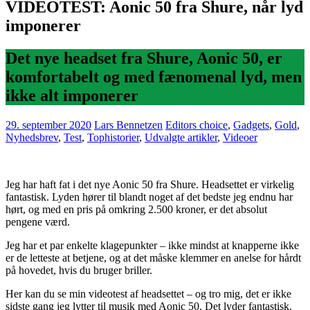
VIDEOTEST: Aonic 50 fra Shure, når lyd
imponerer
Det nye headset fra Shure, Aonic 50, er
komfortabelt og med fænomenal lyd, men
ikke alt imponerer
29. september 2020
Lars Bennetzen
Editors choice
,
Gadgets
,
Gold
,
Nyhedsbrev
,
Test
,
Tophistorier
,
Udvalgte artikler
,
Videoer
Jeg har haft fat i det nye Aonic 50 fra Shure. Headsettet er virkelig
fantastisk. Lyden hører til blandt noget af det bedste jeg endnu har
hørt, og med en pris på omkring 2.500 kroner, er det absolut
pengene værd.
Jeg har et par enkelte klagepunkter – ikke mindst at knapperne ikke
er de letteste at betjene, og at det måske klemmer en anelse for hårdt
på hovedet, hvis du bruger briller.
Her kan du se min videotest af headsettet – og tro mig, det er ikke
sidste gang jeg lytter til musik med Aonic 50. Det lyder fantastisk.