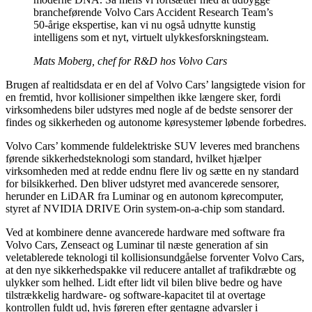
brancheførende Volvo Cars Accident Research Team’s
50-årige ekspertise, kan vi nu også udnytte kunstig
intelligens som et nyt, virtuelt ulykkesforskningsteam.
Mats Moberg, chef for R&D hos Volvo Cars
Brugen af realtidsdata er en del af Volvo Cars’ langsigtede vision for
en fremtid, hvor kollisioner simpelthen ikke længere sker, fordi
virksomhedens biler udstyres med nogle af de bedste sensorer der
findes og sikkerheden og autonome køresystemer løbende forbedres.
Volvo Cars’ kommende fuldelektriske SUV leveres med branchens
førende sikkerhedsteknologi som standard, hvilket hjælper
virksomheden med at redde endnu flere liv og sætte en ny standard
for bilsikkerhed. Den bliver udstyret med avancerede sensorer,
herunder en LiDAR fra Luminar og en autonom kørecomputer,
styret af NVIDIA DRIVE Orin system-on-a-chip som standard.
Ved at kombinere denne avancerede hardware med software fra
Volvo Cars, Zenseact og Luminar til næste generation af sin
veletablerede teknologi til kollisionsundgåelse forventer Volvo Cars,
at den nye sikkerhedspakke vil reducere antallet af trafikdræbte og
ulykker som helhed. Lidt efter lidt vil bilen blive bedre og have
tilstrækkelig hardware- og software-kapacitet til at overtage
kontrollen fuldt ud, hvis føreren efter gentagne advarsler i