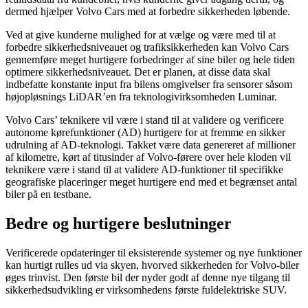
dermed hjælper Volvo Cars med at forbedre sikkerheden løbende.
Ved at give kunderne mulighed for at vælge og være med til at
forbedre sikkerhedsniveauet og trafiksikkerheden kan Volvo Cars
gennemføre meget hurtigere forbedringer af sine biler og hele tiden
optimere sikkerhedsniveauet. Det er planen, at disse data skal
indbefatte konstante input fra bilens omgivelser fra sensorer såsom
højopløsnings LiDAR’en fra teknologivirksomheden Luminar.
Volvo Cars’ teknikere vil være i stand til at validere og verificere
autonome kørefunktioner (AD) hurtigere for at fremme en sikker
udrulning af AD-teknologi. Takket være data genereret af millioner
af kilometre, kørt af titusinder af Volvo-førere over hele kloden vil
teknikere være i stand til at validere AD-funktioner til specifikke
geografiske placeringer meget hurtigere end med et begrænset antal
biler på en testbane.
Bedre og hurtigere beslutninger
Verificerede opdateringer til eksisterende systemer og nye funktioner
kan hurtigt rulles ud via skyen, hvorved sikkerheden for Volvo-biler
øges trinvist. Den første bil der nyder godt af denne nye tilgang til
sikkerhedsudvikling er virksomhedens første fuldelektriske SUV.