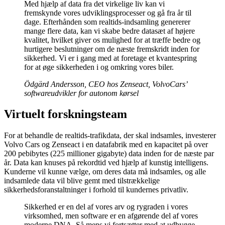
Med hjælp af data fra det virkelige liv kan vi
fremskynde vores udviklingsprocesser og gå fra år til
dage. Efterhånden som realtids-indsamling genererer
mange flere data, kan vi skabe bedre datasæt af højere
kvalitet, hvilket giver os mulighed for at træffe bedre og
hurtigere beslutninger om de næste fremskridt inden for
sikkerhed. Vi er i gang med at foretage et kvantespring
for at øge sikkerheden i og omkring vores biler.
Ödgärd Andersson, CEO hos Zenseact, VolvoCars’
softwareudvikler for autonom kørsel
Virtuelt forskningsteam
For at behandle de realtids-trafikdata, der skal indsamles, investerer
Volvo Cars og Zenseact i en datafabrik med en kapacitet på over
200 pebibytes (225 millioner gigabyte) data inden for de næste par
år. Data kan knuses på rekordtid ved hjælp af kunstig intelligens.
Kunderne vil kunne vælge, om deres data må indsamles, og alle
indsamlede data vil blive gemt med tilstrækkelige
sikkerhedsforanstaltninger i forhold til kundernes privatliv.
Sikkerhed er en del af vores arv og rygraden i vores
virksomhed, men software er en afgørende del af vores
moderne DNA. Så mens vi fortsætter med at udbygge