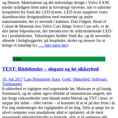
og flimren. Materialerne og det indvendige design i Volvo EX90
træder tydeligere frem uden at forvrænge farverne, når vi udnytter
lysspektret fra SunLike LED-lysene. LED-lyset supplerer vores
skandinaviske designtradition med træinteriør og andre
naturmaterialer, der er anvendt i kabinen. Dan Fidgett, Head of
Colour & Materials hos Volvo Cars Ifølge Volvo Cars selv, er de
den første bilproducent, der introducerer de sollysimiterende LED-
lys i produktionen. Teknologien hedder SunLike, og de anvendes
allerede i boligbyggerier, på hospitaler, skoler og museer for at
bringe et naturligt lys
…. (læs mere her)
Apps
TEST: Bitdefender – elegant og let sikkerhed
10. juli 2017
Lars Bennetzen
Apps
,
Gold
,
Sikkerhed
,
Software
,
Tophistorier
It-sikkerhed er vigtigere end nogensinde før. Malware er på hastig
fremmarch, og de sidste ugers tilfælde af ramsomware-angreb, der
har bragt virksomheder som blandt andet Mærsk og TNT i knæ, er
næppe det sidste – eller værste – vi kommer til at se på den front i år.
For mig understreger det vigtigheden af tre ting. Dels at sørge for at
såvel computer som smartphone altid er opdateret, så de mest
graverende sikkerhedshuller er lukkede, dels at få opdateret alle