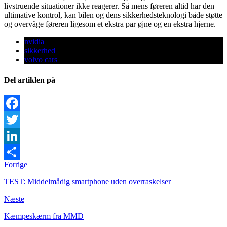
livstruende situationer ikke reagerer. Så mens føreren altid har den
ultimative kontrol, kan bilen og dens sikkerhedsteknologi både støtte
og overvåge føreren ligesom et ekstra par øjne og en ekstra hjerne.
nvidia
sikkerhed
volvo cars
Del artiklen på
Facebook
Twitter
LinkedIn
Forrige
Share
TEST: Middelmådig smartphone uden overraskelser
Næste
Kæmpeskærm fra MMD