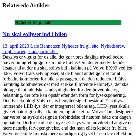
Relaterede Artikler
Nyheder fra gl. site
Nu skal sollyset ind i bilen
13. april 2023
Lars Bennetzen
Nyheder fra gl. site
,
Nyhedsbrev
,
Tophistorier
,
Transportmidler
Dagslys er vigtigt for os alle, det gør vores daglige trivsel bedre,
hæver humøret og gør os mindre trætte. Om det er medvirkende
årsager til at der nu skal sollys ind i kabinen på Volvo EX90 ved jeg
ikke. Volvo Cars selv oplyser, at de blandt andet gør det for at
forbedre komforten for bilens passagerer, da den reducerer blålys.
Samtidig kombineres det med et ikke-flimrende kabinelys, der skal
bidrage til at mindske sandsynligheden for den hovedpine og
belastning, der ofte kan opstår efter den form for lyseksponering.
Den lysteknologi Volvo Cars benytter sig af består af 72 sollys-
imiterende LED-lys, der er integreret i bilens tag. LED-lyset skulle
give et naturligt sollys i kabinen, og ønsket fra Volvo Cars designere
har været, at styrke designets forbindelse til naturen både om dagen
og natten. Derfor skulle det nye LED-lys være udviklet til at give en
mere naturlig farvegengivelse, end det man ellers kender fra biler.
Farverne skulle fremstå mere naturlige, og lyset har en lav reflektion