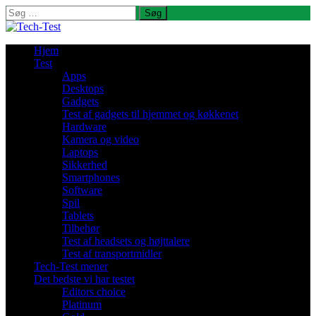
Søg
efter:
Hjem
Test
Apps
Desktops
Gadgets
Test af gadgets til hjemmet og køkkenet
Hardware
Kamera og video
Laptops
Sikkerhed
Smartphones
Software
Spil
Tablets
Tilbehør
Test af headsets og højttalere
Test af transportmidler
Tech-Test mener
Det bedste vi har testet
Editors choice
Platinum