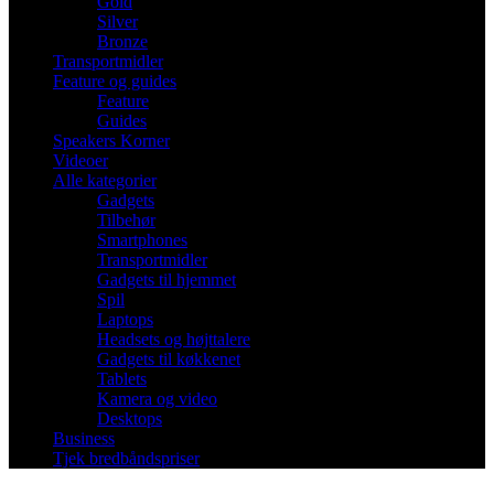
Gold
Silver
Bronze
Transportmidler
Feature og guides
Feature
Guides
Speakers Korner
Videoer
Alle kategorier
Gadgets
Tilbehør
Smartphones
Transportmidler
Gadgets til hjemmet
Spil
Laptops
Headsets og højttalere
Gadgets til køkkenet
Tablets
Kamera og video
Desktops
Business
Tjek bredbåndspriser