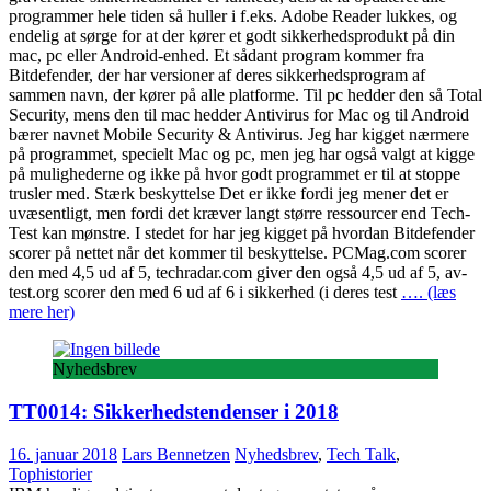
programmer hele tiden så huller i f.eks. Adobe Reader lukkes, og
endelig at sørge for at der kører et godt sikkerhedsprodukt på din
mac, pc eller Android-enhed. Et sådant program kommer fra
Bitdefender, der har versioner af deres sikkerhedsprogram af
sammen navn, der kører på alle platforme. Til pc hedder den så Total
Security, mens den til mac hedder Antivirus for Mac og til Android
bærer navnet Mobile Security & Antivirus. Jeg har kigget nærmere
på programmet, specielt Mac og pc, men jeg har også valgt at kigge
på mulighederne og ikke på hvor godt programmet er til at stoppe
trusler med. Stærk beskyttelse Det er ikke fordi jeg mener det er
uvæsentligt, men fordi det kræver langt større ressourcer end Tech-
Test kan mønstre. I stedet for har jeg kigget på hvordan Bitdefender
scorer på nettet når det kommer til beskyttelse. PCMag.com scorer
den med 4,5 ud af 5, techradar.com giver den også 4,5 ud af 5, av-
test.org scorer den med 6 ud af 6 i sikkerhed (i deres test
…. (læs
mere her)
Nyhedsbrev
TT0014: Sikkerhedstendenser i 2018
16. januar 2018
Lars Bennetzen
Nyhedsbrev
,
Tech Talk
,
Tophistorier