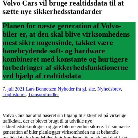
Volvo Cars vil bruge realtidsdata til at
sætte nye sikkerhedsstandarder
Planen for næste generation af Volvo-
biler er, at den skal blive virksomhedens
mest sikre nogensinde, takket være
banebrydende soft- og hardware
kombineret med konstante og hurtigere
forbedringer af sikkerhedsfunktionerne
ved hjælp af realtidsdata
7. juli 2021
Lars Bennetzen
Nyheder fra gl. site
,
Nyhedsbrev
,
Tophistorier
,
Transportmidler
Volvo Cars har altid baseret sin tilgang til sikkerhed på virkelige
trafikdata, der er blevet brugt til at udvikle nye
sikkerhedsteknologier og gøre bilerne endnu sikrere. Til sin næste
generation af biler planlægger virksomheden nu at behandle
realtidsdata fra kundebiler, hvis kunderne giver adgang dertil, og