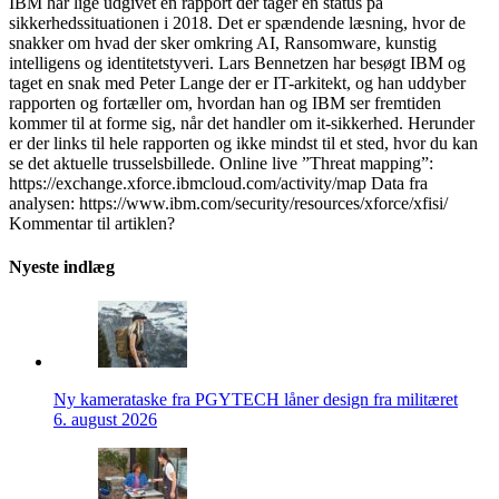
IBM har lige udgivet en rapport der tager en status på
sikkerhedssituationen i 2018. Det er spændende læsning, hvor de
snakker om hvad der sker omkring AI, Ransomware, kunstig
intelligens og identitetstyveri. Lars Bennetzen har besøgt IBM og
taget en snak med Peter Lange der er IT-arkitekt, og han uddyber
rapporten og fortæller om, hvordan han og IBM ser fremtiden
kommer til at forme sig, når det handler om it-sikkerhed. Herunder
er der links til hele rapporten og ikke mindst til et sted, hvor du kan
se det aktuelle trusselsbillede. Online live ”Threat mapping”:
https://exchange.xforce.ibmcloud.com/activity/map Data fra
analysen: https://www.ibm.com/security/resources/xforce/xfisi/
Kommentar til artiklen?
Nyeste indlæg
Ny kamerataske fra PGYTECH låner design fra militæret
6. august 2026