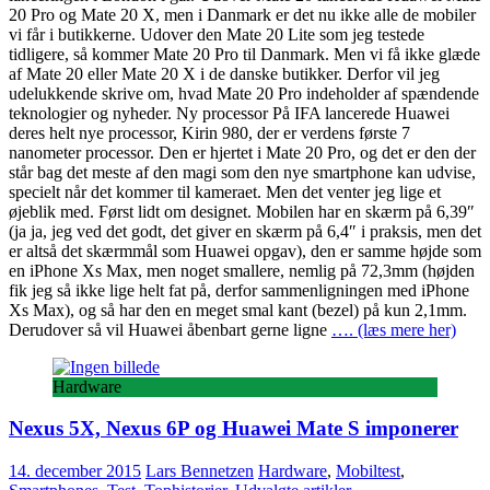
20 Pro og Mate 20 X, men i Danmark er det nu ikke alle de mobiler
vi får i butikkerne. Udover den Mate 20 Lite som jeg testede
tidligere, så kommer Mate 20 Pro til Danmark. Men vi få ikke glæde
af Mate 20 eller Mate 20 X i de danske butikker. Derfor vil jeg
udelukkende skrive om, hvad Mate 20 Pro indeholder af spændende
teknologier og nyheder. Ny processor På IFA lancerede Huawei
deres helt nye processor, Kirin 980, der er verdens første 7
nanometer processor. Den er hjertet i Mate 20 Pro, og det er den der
står bag det meste af den magi som den nye smartphone kan udvise,
specielt når det kommer til kameraet. Men det venter jeg lige et
øjeblik med. Først lidt om designet. Mobilen har en skærm på 6,39″
(ja ja, jeg ved det godt, det giver en skærm på 6,4″ i praksis, men det
er altså det skærmmål som Huawei opgav), den er samme højde som
en iPhone Xs Max, men noget smallere, nemlig på 72,3mm (højden
fik jeg så ikke lige helt fat på, derfor sammenligningen med iPhone
Xs Max), og så har den en meget smal kant (bezel) på kun 2,1mm.
Derudover så vil Huawei åbenbart gerne ligne
…. (læs mere her)
Hardware
Nexus 5X, Nexus 6P og Huawei Mate S imponerer
14. december 2015
Lars Bennetzen
Hardware
,
Mobiltest
,