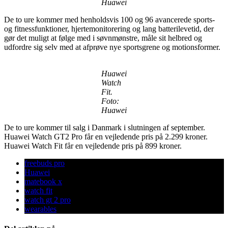
Huawei
De to ure kommer med henholdsvis 100 og 96 avancerede sports-
og fitnessfunktioner, hjertemonitorering og lang batterilevetid, der
gør det muligt at følge med i søvnmønstre, måle sit helbred og
udfordre sig selv med at afprøve nye sportsgrene og motionsformer.
Huawei
Watch
Fit.
Foto:
Huawei
De to ure kommer til salg i Danmark i slutningen af september.
Huawei Watch GT2 Pro får en vejledende pris på 2.299 kroner.
Huawei Watch Fit får en vejledende pris på 899 kroner.
freebuds pro
Huawei
matebook x
watch fit
watch gt 2 pro
wearables