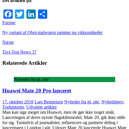
Del artiklen på
Facebook
Twitter
LinkedIn
Share
Forrige
Ny variant af Qbot-malwaren rammer nu virksomheder
Næste
Tect-Test News 37
Relaterede Artikler
Nyheder fra gl. site
Huawei Mate 20 Pro lanceret
17. oktober 2018
Lars Bennetzen
Nyheder fra gl. site
,
Nyhedsbrev
,
Tophistorier
,
Udvalgte artikler
Man kan sige meget om Huawei, men de gør ikke noget småt.
Lanceringen af deres nyeste flagskibsmodel, Mate 20, gik ikke stille
for sig. Tusindvis af journalister, influencers og partnere deltog i
lanceringen i London i går. Udover Mate 20 lancerede Huawei Mate