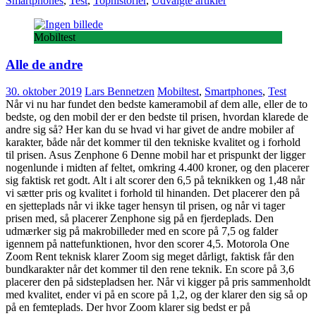
Smartphones
,
Test
,
Tophistorier
,
Udvalgte artikler
Mobiltest
Alle de andre
30. oktober 2019
Lars Bennetzen
Mobiltest
,
Smartphones
,
Test
Når vi nu har fundet den bedste kameramobil af dem alle, eller de to
bedste, og den mobil der er den bedste til prisen, hvordan klarede de
andre sig så? Her kan du se hvad vi har givet de andre mobiler af
karakter, både når det kommer til den tekniske kvalitet og i forhold
til prisen. Asus Zenphone 6 Denne mobil har et prispunkt der ligger
nogenlunde i midten af feltet, omkring 4.400 kroner, og den placerer
sig faktisk ret godt. Alt i alt scorer den 6,5 på teknikken og 1,48 når
vi sætter pris og kvalitet i forhold til hinanden. Det placerer den på
en sjetteplads når vi ikke tager hensyn til prisen, og når vi tager
prisen med, så placerer Zenphone sig på en fjerdeplads. Den
udmærker sig på makrobilleder med en score på 7,5 og falder
igennem på nattefunktionen, hvor den scorer 4,5. Motorola One
Zoom Rent teknisk klarer Zoom sig meget dårligt, faktisk får den
bundkarakter når det kommer til den rene teknik. En score på 3,6
placerer den på sidstepladsen her. Når vi kigger på pris sammenholdt
med kvalitet, ender vi på en score på 1,2, og der klarer den sig så op
på en femteplads. Der hvor Zoom klarer sig bedst er på