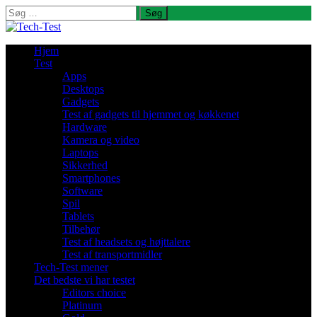
Søg
efter:
Hjem
Test
Apps
Desktops
Gadgets
Test af gadgets til hjemmet og køkkenet
Hardware
Kamera og video
Laptops
Sikkerhed
Smartphones
Software
Spil
Tablets
Tilbehør
Test af headsets og højttalere
Test af transportmidler
Tech-Test mener
Det bedste vi har testet
Editors choice
Platinum