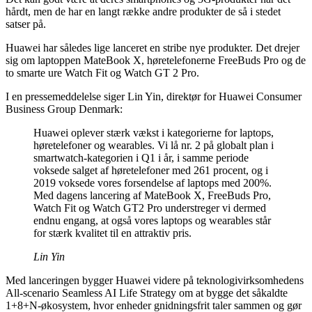
hårdt, men de har en langt række andre produkter de så i stedet
satser på.
Huawei har således lige lanceret en stribe nye produkter. Det drejer
sig om laptoppen MateBook X, høretelefonerne FreeBuds Pro og de
to smarte ure Watch Fit og Watch GT 2 Pro.
I en pressemeddelelse siger Lin Yin, direktør for Huawei Consumer
Business Group Denmark:
Huawei oplever stærk vækst i kategorierne for laptops,
høretelefoner og wearables. Vi lå nr. 2 på globalt plan i
smartwatch-kategorien i Q1 i år, i samme periode
voksede salget af høretelefoner med 261 procent, og i
2019 voksede vores forsendelse af laptops med 200%.
Med dagens lancering af MateBook X, FreeBuds Pro,
Watch Fit og Watch GT2 Pro understreger vi dermed
endnu engang, at også vores laptops og wearables står
for stærk kvalitet til en attraktiv pris.
Lin Yin
Med lanceringen bygger Huawei videre på teknologivirksomhedens
All-scenario Seamless AI Life Strategy om at bygge det såkaldte
1+8+N-økosystem, hvor enheder gnidningsfrit taler sammen og gør