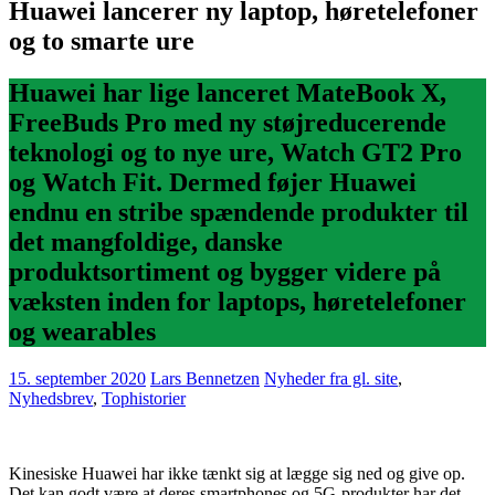
Huawei lancerer ny laptop, høretelefoner
og to smarte ure
Huawei har lige lanceret MateBook X,
FreeBuds Pro med ny støjreducerende
teknologi og to nye ure, Watch GT2 Pro
og Watch Fit. Dermed føjer Huawei
endnu en stribe spændende produkter til
det mangfoldige, danske
produktsortiment og bygger videre på
væksten inden for laptops, høretelefoner
og wearables
15. september 2020
Lars Bennetzen
Nyheder fra gl. site
,
Nyhedsbrev
,
Tophistorier
Kinesiske Huawei har ikke tænkt sig at lægge sig ned og give op.
Det kan godt være at deres smartphones og 5G-produkter har det