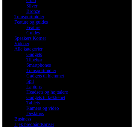
Gold
Silver
Bronze
Transportmidler
Feature og guides
Feature
Guides
Speakers Korner
Videoer
Alle kategorier
Gadgets
Tilbehør
Smartphones
Transportmidler
Gadgets til hjemmet
Spil
Laptops
Headsets og højttalere
Gadgets til køkkenet
Tablets
Kamera og video
Desktops
Business
Tjek bredbåndspriser