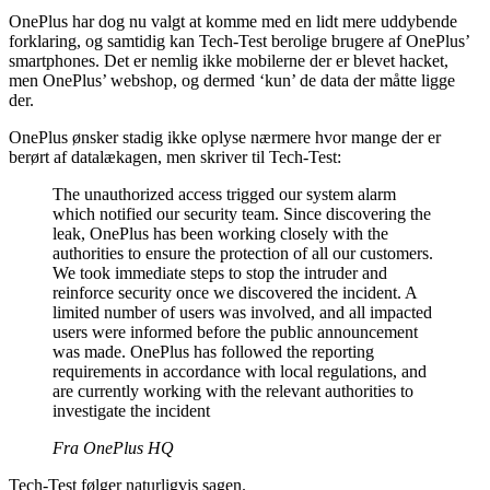
OnePlus har dog nu valgt at komme med en lidt mere uddybende
forklaring, og samtidig kan Tech-Test berolige brugere af OnePlus’
smartphones. Det er nemlig ikke mobilerne der er blevet hacket,
men OnePlus’ webshop, og dermed ‘kun’ de data der måtte ligge
der.
OnePlus ønsker stadig ikke oplyse nærmere hvor mange der er
berørt af datalækagen, men skriver til Tech-Test:
The unauthorized access trigged our system alarm
which notified our security team. Since discovering the
leak, OnePlus has been working closely with the
authorities to ensure the protection of all our customers.
We took immediate steps to stop the intruder and
reinforce security once we discovered the incident. A
limited number of users was involved, and all impacted
users were informed before the public announcement
was made. OnePlus has followed the reporting
requirements in accordance with local regulations, and
are currently working with the relevant authorities to
investigate the incident
Fra OnePlus HQ
Tech-Test følger naturligvis sagen.