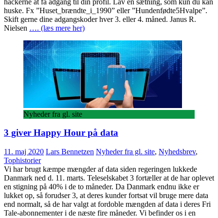
hackerne at få adgang til din profil. Lav en sætning, som kun du kan
huske. Fx ”Huset_brændte_i_1990” eller ”Hundenfødte5Hvalpe”.
Skift gerne dine adgangskoder hver 3. eller 4. måned. Janus R.
Nielsen
…. (læs mere her)
Nyheder fra gl. site
3 giver Happy Hour på data
11. maj 2020
Lars Bennetzen
Nyheder fra gl. site
,
Nyhedsbrev
,
Tophistorier
Vi har brugt kæmpe mængder af data siden regeringen lukkede
Danmark ned d. 11. marts. Teleselskabet 3 fortæller at de har oplevet
en stigning på 40% i de to måneder. Da Danmark endnu ikke er
lukket op, så forudser 3, at deres kunder fortsat vil bruge mere data
end normalt, så de har valgt at fordoble mængden af data i deres Fri
Tale-abonnementer i de næste fire måneder. Vi befinder os i en